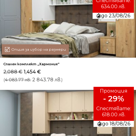
Спестявате:
634.00 лв.
до 23/08/26
Опция за избор на размери
Спален комплект „Хармония”
Original
Текущата
2,088
€
1,454
€
price
цена
(
2 843.78 лв.
)
4 083.77 лв.
was:
е:
2,088 €.
1,454 €.
Промоция
- 29%
Спестявате:
618.00 лв.
до 18/08/26