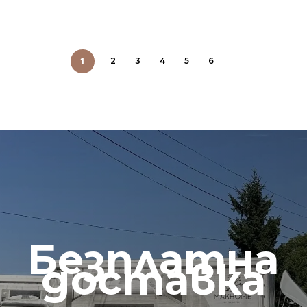
3,075 €.
2,544 €.
1
2
3
4
5
6
Безплатна
доставка