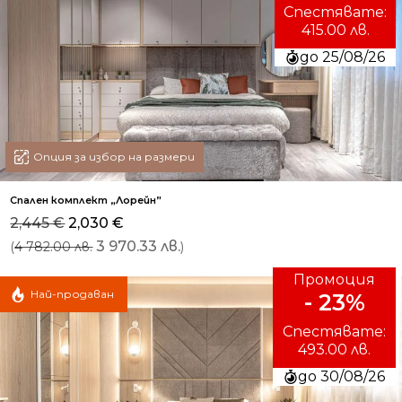
Спестявате:
415.00 лв.
до 25/08/26
Опция за избор на размери
Спален комплект „Лорейн”
Original
Текущата
2,445
€
2,030
€
price
цена
(
3 970.33 лв.
)
4 782.00 лв.
was:
е:
2,445 €.
2,030 €.
Промоция
Най-продаван
- 23%
Спестявате:
493.00 лв.
до 30/08/26