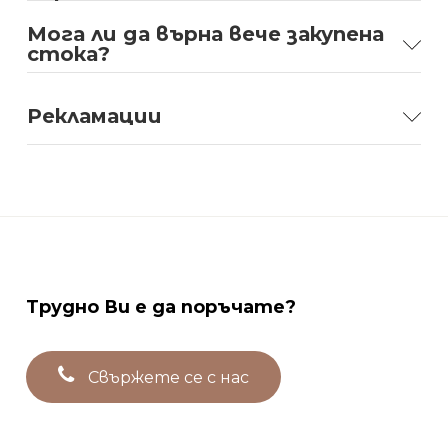
Мога ли да върна вече закупена
стока?
Рекламации
Трудно
Ви
е
да
поръчате?
С
в
ъ
р
ж
е
т
е
с
е
с
н
а
с