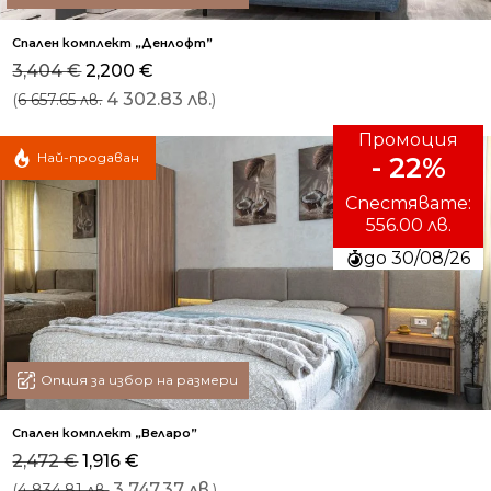
Спален комплект „Денлофт”
Original
Текущата
3,404
€
2,200
€
price
цена
(
4 302.83 лв.
)
6 657.65 лв.
was:
е:
3,404 €.
2,200 €.
Промоция
Най-продаван
- 22%
Спестявате:
556.00 лв.
до 30/08/26
Опция за избор на размери
Спален комплект „Веларо”
Original
Текущата
2,472
€
1,916
€
price
цена
(
3 747.37 лв.
)
4 834.81 лв.