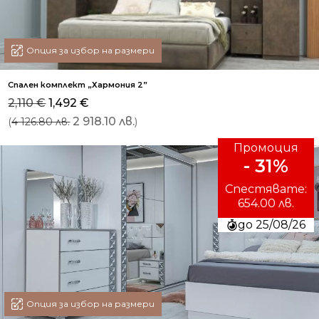
Опция за избор на размери
Спален комплект „Хармония 2”
Original
Текущата
2,110
€
1,492
€
price
цена
(
2 918.10 лв.
)
4 126.80 лв.
was:
е:
2,110 €.
1,492 €.
Промоция
- 31%
Спестявате:
654.00 лв.
до 25/08/26
Опция за избор на размери