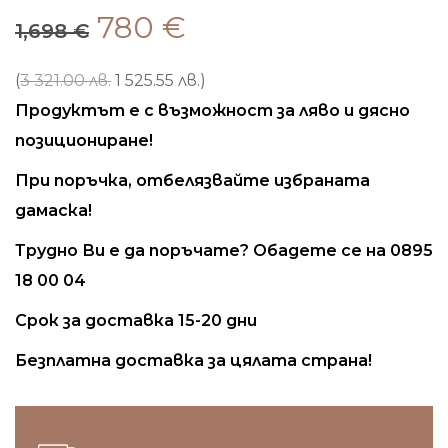
Original
Текущата
780
€
1,698
€
price
цена
was:
е:
(
3 321.00 лв.
1 525.55 лв.
)
1,698 €.
780 €.
Продуктът е с възможност за ляво и дясно
позициониране!
При поръчка, отбелязвайте избраната
дамаска!
Трудно Ви е да поръчате? Обадете се на 0895
18 00 04
Срок за доставка 15-20 дни
Безплатна доставка за цялата страна!