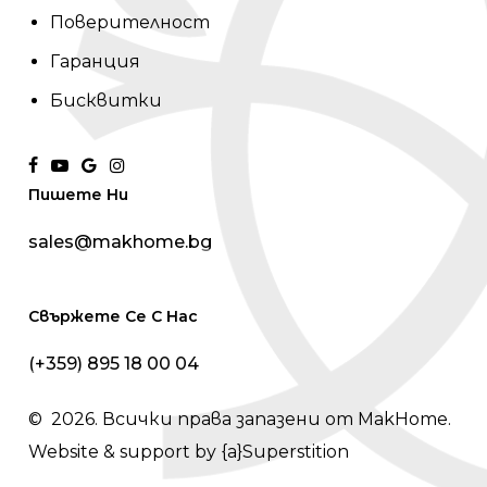
Поверителност
Гаранция
Бисквитки
facebook
youtube
google-
instagram
Пишете Ни
plus
sales@makhome.bg
Свържете Се С Нас
(+359) 895 18 00 04
©
2026
. Всички права запазени от MakHome.
Website & support by
{a}Superstition