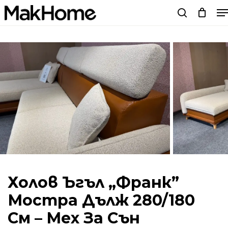
M
Skip
search
to
main
content
Холов Ъгъл „Франк”
Мостра Дълж 280/180
См – Мех За Сън