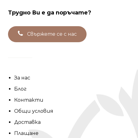
Трудно
Ви
е
да
поръчате?
С
в
ъ
р
ж
е
т
е
с
е
с
н
а
с
За нас
Блог
Контакти
Общи условия
Доставка
Плащане