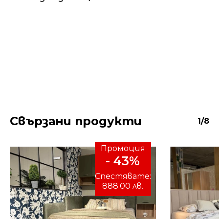
Свързани продукти
1/8
Промоция
- 43%
Спестявате:
888.00 лв.