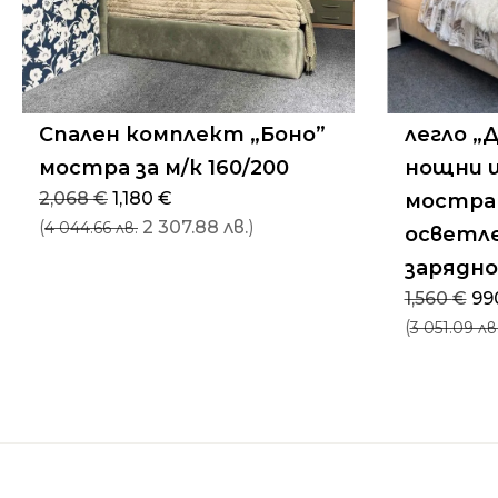
Спален комплект „Боно”
легло „
мостра за м/к 160/200
нощни 
Original
Текущата
2,068
€
1,180
€
мостра з
price
цена
(
2 307.88 лв.
)
4 044.66 лв.
was:
е:
осветле
2,068 €.
1,180 €.
зарядно
Ori
1,560
€
99
pri
(
3 051.09 лв
wa
1,5