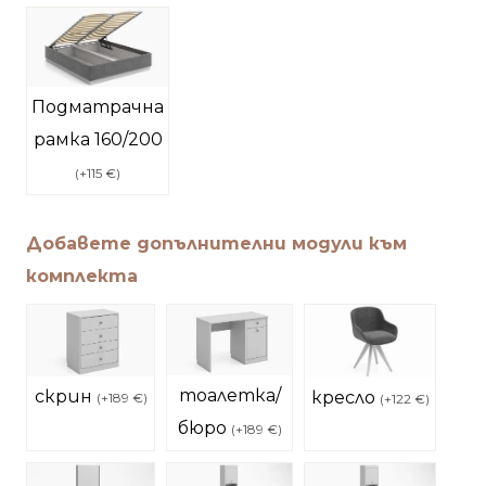
Подматрачна
рамка 160/200
(
+115 €
)
Добавете допълнителни модули към
комплекта
тоалетка/
скрин
кресло
(
+189 €
)
(
+122 €
)
бюро
(
+189 €
)