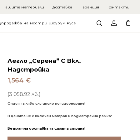
Нашите материали
Доставка
Гаранция
Контакти
search
account
зпродажба на мостри шоурум Русе
Легло „Серена” С Вкл.
Надстройка
1,564
€
(3 058.92 лв.)
Опция за ляво или дясно позициониране!
В цената не е включен матрак и подматрачна рамка!
Безплатна доставка за цялата страна!