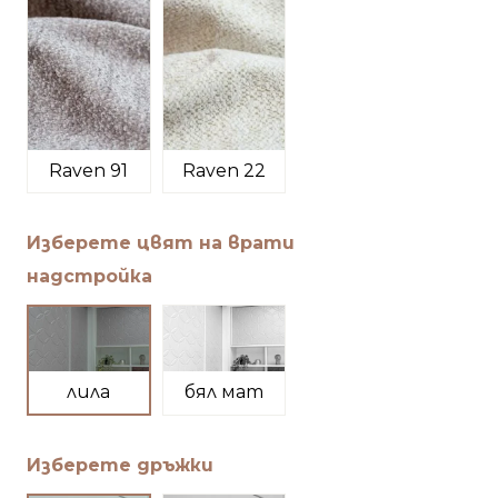
Raven 91
Raven 22
Изберете цвят на врати
надстройка
лила
бял мат
Изберете дръжки