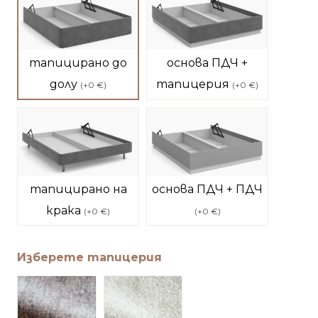
тапицирано до
основа ПДЧ +
долу
тапицерия
(
+0 €
)
(
+0 €
)
тапицирано на
основа ПДЧ + ПДЧ
крака
(
+0 €
)
(
+0 €
)
Изберете тапицерия