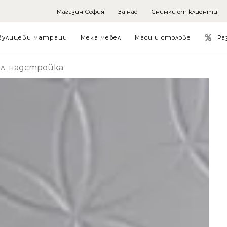
Магазин София
За нас
Снимки от клиенти
Ра
вулицеви матраци
Мека мебел
Маси и столове
кл. надстройка