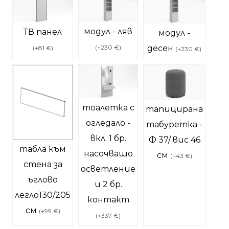
модул - ляв
ТВ панел
модул -
десен
(
+230 €
)
(
+81 €
)
(
+230 €
)
тоалетка с
тапицирана
огледало -
табуретка -
вкл. 1 бр.
Ф 37/ вис 46
табла към
насочващо
см
(
+43 €
)
стена за
осветление
ъглово
и 2 бр.
легло130/205
контакт
см
(
+99 €
)
(
+337 €
)