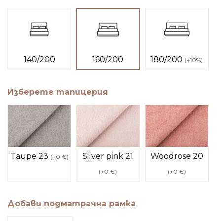
160/200
140/200
180/200
(
+10%
)
Изберeте тапицерия
Taupe 23
Silver pink 21
Woodrose 20
(
+0 €
)
(
+0 €
)
(
+0 €
)
Добави подматрачна рамка