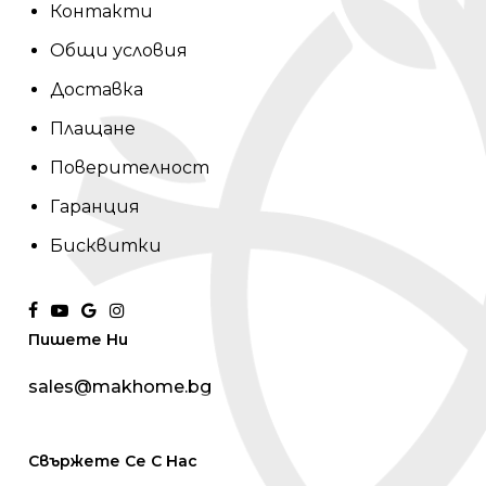
Контакти
Общи условия
Доставка
Плащане
Поверителност
Гаранция
Бисквитки
facebook
youtube
google-
instagram
Пишете Ни
plus
sales@makhome.bg
Свържете Се С Нас