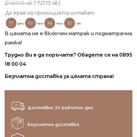
was:
е:
(
2 650.15 лв.
1 721.13 лв.
)
1,355 €.
880 €.
До края на промоцията остават
17
10
36
32
дни
часа
мин
сек
В цената не е включен матрак и подматрачна
рамка!
Трудно Ви е да поръчате? Обадете се на 0895
18 00 04
Безплатна доставка за цялата страна!
Доставка: 20 работни дни
Безплатна доставка