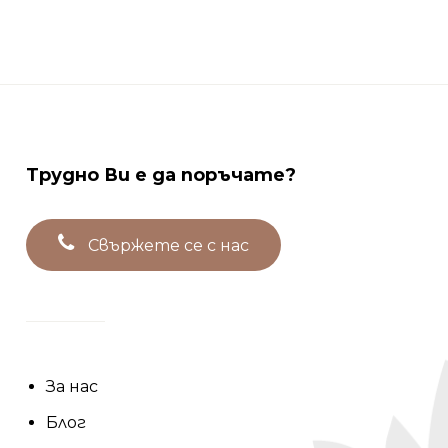
Трудно
Ви
е
да
поръчате?
С
в
ъ
р
ж
е
т
е
с
е
с
н
а
с
За нас
Блог