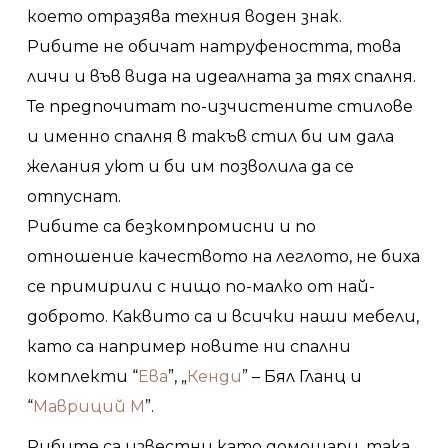
което отразява техния воден знак.
Рибите не обичат натруфеността, това
личи и във вида на идеалната за тях спалня.
Те предпочитат по-изчистените стилове
и именно спалня в такъв стил би им дала
желания уют и би им позволила да се
отпуснат.
Рибите са безкомпромисни и по
отношение качеството на леглото, не биха
се примирили с нищо по-малко от най-
доброто. Каквито са и всички наши мебели,
като са например новите ни спални
комплекти “
Ева
”, „
Кенди
” – Бял Гланц и
“
Мавриций М
”.
Рибите са известни като домошари, така