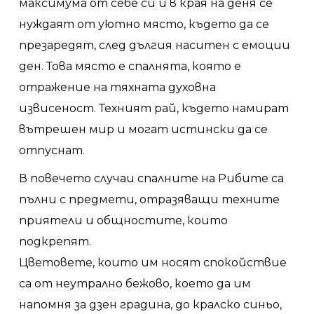
максимума от себе си и в края на деня се
нуждаят от уютно място, където да се
презаредят, след дългия наситен с емоции
ден. Това място е спалнята, която е
отражение на тяхната духовна
извисеност. Техният рай, където намират
вътрешен мир и могат истински да се
отпуснат.
В повечето случаи спалните на Рибите са
пълни с предмети, отразяващи техните
приятели и общностите, които
подкрепят.
Цветовете, които им носят спокойствие
са от неутрално бежово, което да им
напомня за дзен градина, до кралско синьо,