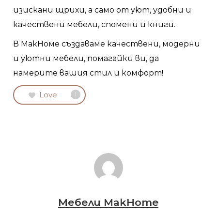
изискани щрихи, а само от уют, удобни и
качествени мебели, спомени и книги.
В МакHоме създаваме качествени, модерни
и уютни мебели, помагайки ви, да
намерите вашия стил и комфорт!
Love
1
Мебели MakHome