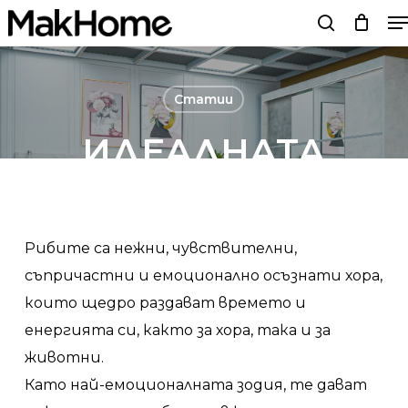
M
Skip
search
to
main
content
Статии
ИДЕАЛНАТА
СПАЛНЯ СПОРЕД
ЗОДИЯТА – РИБИ
Рибите са нежни, чувствителни,
съпричастни и емоционално осъзнати хора,
By
Мебели MakHome
10/03/23
No Comments
които щедро раздават времето и
енергията си, както за хора, така и за
животни.
Като най-емоционалната зодия, те дават