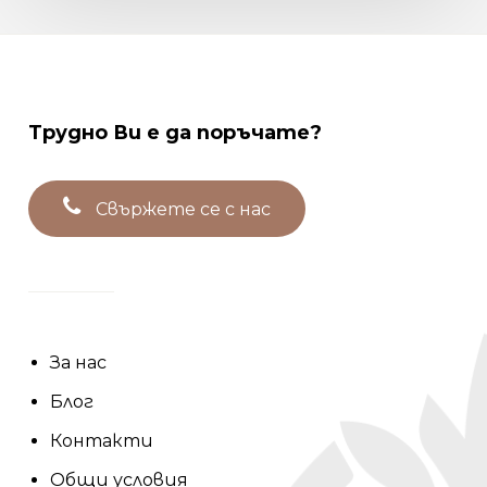
Трудно
Ви
е
да
поръчате?
С
в
ъ
р
ж
е
т
е
с
е
с
н
а
с
За нас
Блог
Контакти
Общи условия