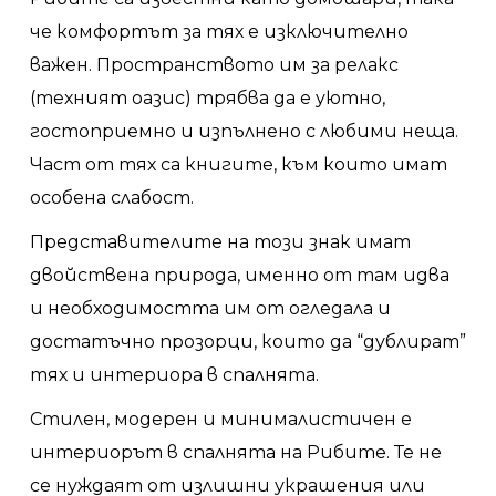
че комфортът за тях е изключително
важен. Пространството им за релакс
(техният оазис) трябва да е уютно,
гостоприемно и изпълнено с любими неща.
Част от тях са книгите, към които имат
особена слабост.
Представителите на този знак имат
двойствена природа, именно от там идва
и необходимостта им от огледала и
достатъчно прозорци, които да “дублират”
тях и интериора в спалнята.
Стилен, модерен и минималистичен е
интериорът в спалнята на Рибите. Те не
се нуждаят от излишни украшения или