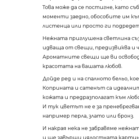
Това може да се постигне, като 
моменти заедно, обособите им кът
листенца или просто ги подредете
Нежната приглушена светлина съз
идваща от свещи, предизвиква и 
Ароматните свещи ще ви освобод
красотата на вашата любов.
Дойде ред и на спалното бельо, к
Коприната и сатенът са идеалните
кожата и предразполагат към любо
И тук цветът не е за пренебрегване
например перла, злато или бронз.
И накрая нека не забравяме нежна
и ще завърши цялостната картин