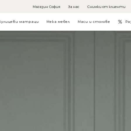
Магазин София
За нас
Снимки от клиенти
Ра
вулицеви матраци
Мека мебел
Маси и столове
e