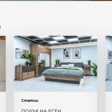
u
ПОЛЪХ
ЕЛ
НА
КО
ЕСЕН
И
ФУ
РЕ
НА
СП
КО
“Н
Статии
ПОЛЪХ НА ЕСЕН