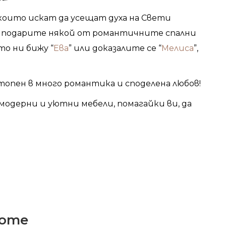
които искат да усещат духа на Свети
и подарите някой от романтичните спални
о ни бижу “
Ева
” или доказалите се “
Мелиса
”,
топен в много романтика и споделена любов!
модерни и уютни мебели, помагайки ви, да
Статии
ЛНЯТА НА ЛЮБ
By
Мебели MakHome
13/02/23
No Comments
Home