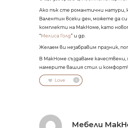
Ако пък сте романтични натури, 
Валентин всеки ден, можете да с
комплекти на МакHоме, като новот
“
Мелиса Голд
” и др.
Желаем ви незабравим празник, по
В МакHоме създаваме качествени, 
намерите вашия стил и комфорт!
СПА
Love
4
Мебели Mak