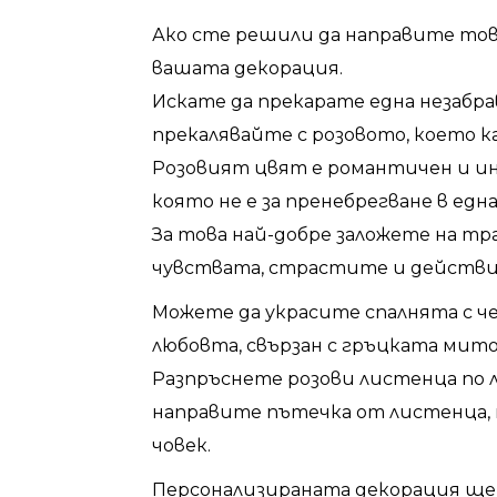
Ако сте решили да направите тов
вашата декорация.
Искате да прекарате една незабрав
прекалявайте с розовото, което к
Розовият цвят е романтичен и и
която не е за пренебрегване в една
За това най-добре заложете на т
чувствата, страстите и действи
Можете да украсите спалнята с че
любовта, свързан с гръцката мит
Разпръснете розови листенца по ле
направите пътечка от листенца, 
човек.
Персонализираната декорация ще 