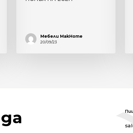
Мебели MakHome
20/09/23
да
Пи
sa