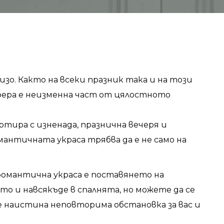
зо. Както на всеки празник така и на този
фера е неизменна част от цялостното
тира с изненада, празнична вечеря и
мантичната украса трябва да е не само на
романтична украса е поставянето на
то и навсякъде в спалнята, но можете да се
е наистина неповторима обстановка за вас и