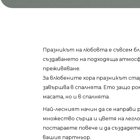
Празникът на любовта е съвсем бли
създаването на подходяща атмос
преживяване.
За влюбените хора празникът стар
завършва в спалнята. Ето защо ро
масата, но и в спалнята.
Най-лесният начин да се направи 
множество сърца и цветя на легло
постараете повече и да създадет
вашия партньор.