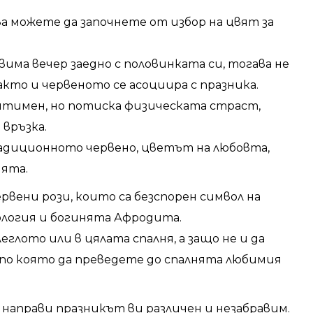
а можете да започнете от избор на цвят за
има вечер заедно с половинката си, тогава не
акто и червеното се асоциира с празника.
нтимен, но потиска физическата страст,
 връзка.
радиционното червено, цветът на любовта,
ята.
рвени рози, които са безспорен символ на
ология и богинята Афродита.
глото или в цялата спалня, а защо не и да
по която да преведете до спалнята любимия
направи празникът ви различен и незабравим.