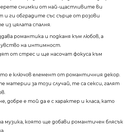
съберете снимки от най-щастливите ви
 и ги обградите със сърце от розови
 из цялата спалня.
дава романтика и подканя към любов, а
чувство на интимност.
ят от стрес и ще насочат фокуса към
оето е ключов елемент от романтичния декор.
 материи за този случай, те са секси, галят
в.
, добре е той да е с характер и класа, като
та музика, която ще добави романтичен блясък
а.