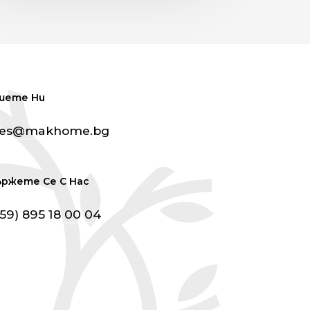
шете Ни
les@makhome.bg
ържете Се С Нас
359) 895 18 00 04