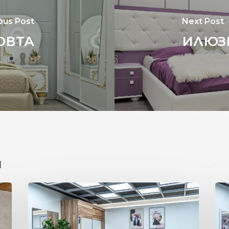
ous Post
Next Post
ОВТА
ИЛЮЗ
u
ПОЛЪХ
ЕЛ
НА
КО
ЕСЕН
И