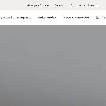
Магазин София
За нас
Снимки от клиенти
Ра
вулицеви матраци
Мека мебел
Маси и столове
e