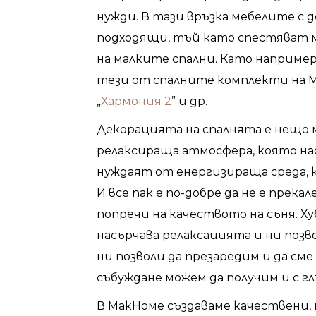
нужди. В тази връзка мебелите с
подходящи, тъй като спестяват м
на малките спални. Като например 
тези от спалните комплекти на М
„
Хармония 2
” и др.
Декорацията на спалнята е нещо 
релаксираща атмосфера, която нас
нуждаят от енергизираща среда, к
И все пак е по-добре да не е прек
попречи на качеството на съня. Ху
насърчава релаксацията и ни позв
ни позволи да презаредим и да сме
събуждане можем да получим и с г
В МакHоме създаваме качествени, 