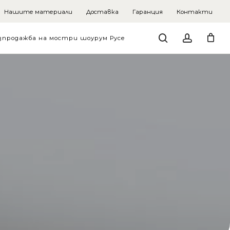
Нашите материали
Доставка
Гаранция
Контакти
search
account
зпродажба на мостри шоурум Русе