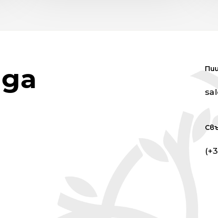
да
Пи
sa
Св
(+