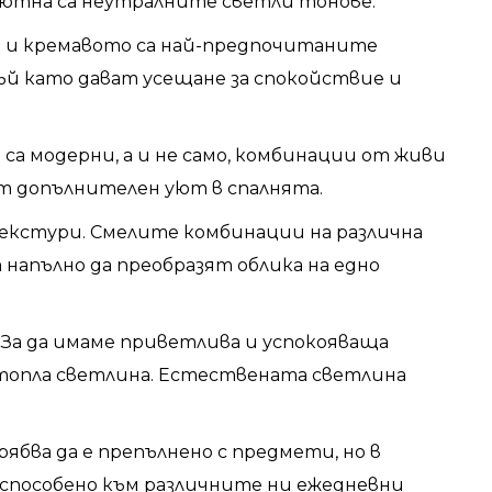
 уютна са неутралните светли тонове.
о и кремавото са най-предпочитаните
ъй като дават усещане за спокойствие и
а модерни, а и не само, комбинации от живи
ат допълнителен уют в спалнята.
текстури. Смелите комбинации на различна
напълно да преобразят облика на едно
 За да имаме приветлива и успокояваща
 топла светлина. Естествената светлина
бва да е препълнено с предмети, но в
способено към различните ни ежедневни