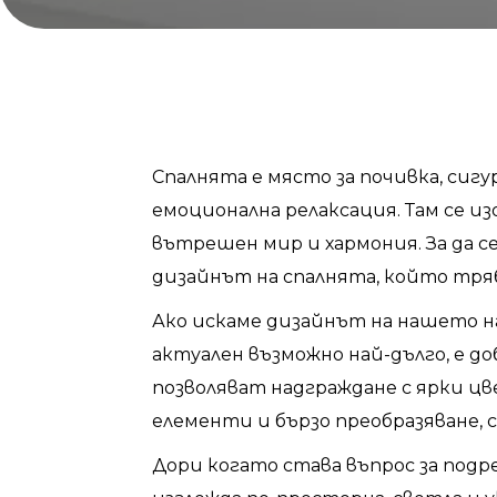
Спалнята е място за почивка, сигу
емоционална релаксация. Там се и
вътрешен мир и хармония. За да с
дизайнът на спалнята, който тряб
Ако искаме дизайнът на нашето 
актуален възможно най-дълго, е до
позволяват надграждане с ярки цв
елементи и бързо преобразяване, 
Дори когато става въпрос за подр