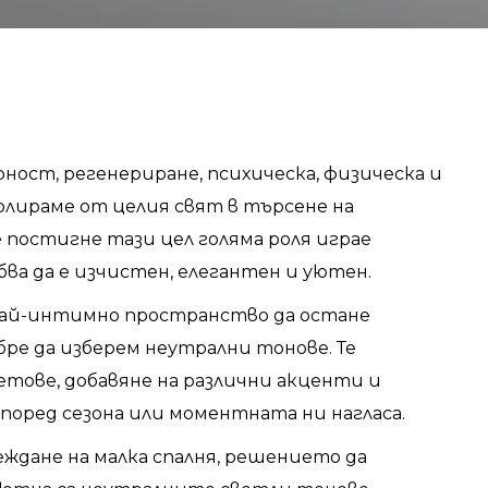
рност, регенериране, психическа, физическа и
золираме от целия свят в търсене на
е постигне тази цел голяма роля играе
ва да е изчистен, елегантен и уютен.
най-интимно пространство да остане
бре да изберем неутрални тонове. Те
етове, добавяне на различни акценти и
според сезона или моментната ни нагласа.
еждане на малка спалня, решението да