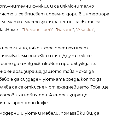
 допълнителни функции са изключително
ясто и се вписват идеално, дори в интериора
леглата с място за съхранение, каквито са
акHоме – “
Романс Грей
”, “
Баланс
”, “
Аляска
”,
много лично, някои хора предпочитат
ърчава към почивка и сън. Други пък се
оято да им вдъхва живот при събуждане.
алено енергизираща, защото това може да
баво е да създадем уютната среда, която да
олява да се откъснем от ежедневието. Това ще
 готови за новия ден. А енергизиращо
лътка ароматно кафе.
модерни и уютни мебели, помагайки ви, да