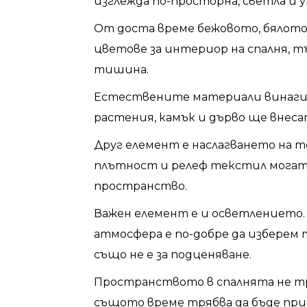
изглежда по-просторна, светла и
От доста време бежовото, бялот
цветове за интериор на спалня, т
тишина.
Естествените материали винаги с
растения, камък и дърво ще внес
Друг елемент е наслагването на 
плътност и релеф текстил могат 
пространство.
Важен елемент е и осветлението.
атмосфера е по-добре да изберем
също не е за подценяване.
Пространството в спалнята не тря
същото време трябва да бъде при