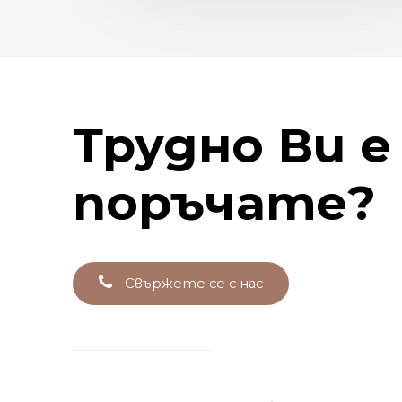
Трудно
Ви
е
поръчате?
С
в
ъ
р
ж
е
т
е
с
е
с
н
а
с