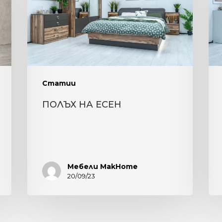
ФУ
РЕ
НА
СП
КО
“Н
Статии
ПОЛЪХ НА ЕСЕН
Мебели MakHome
20/09/23