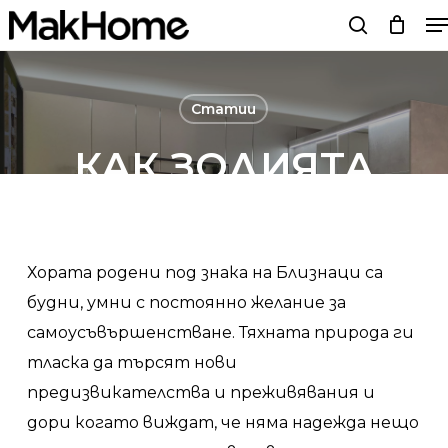
M
Skip
search
to
main
content
Статии
КАК ЗОДИЯТА
ВЛИЯЕ НА СЪНЯ –
БЛИЗНАЦИ
Хората родени под знака на Близнаци са
будни, умни с постоянно желание за
By
Мебели MakHome
27/05/22
No Comments
самоусъвършенстване. Тяхната природа ги
тласка да търсят нови
предизвикателства и преживявания и
дори когато виждат, че няма надежда нещо