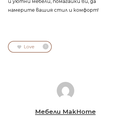
и уютни мебели, помагайки ви, да
намерите вашия стил и комфорт!
Love
1
Мебели MakHome