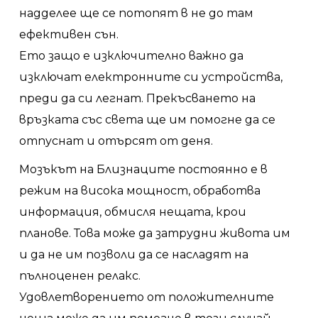
надделее ще се потопят в не до там
ефективен сън.
Ето защо е изключително важно да
изключат електронните си устройства,
преди да си легнат. Прекъсването на
връзката със света ще им помогне да се
отпуснат и отърсят от деня.
Мозъкът на Близнаците постоянно е в
режим на висока мощност, обработва
информация, обмисля нещата, крои
планове. Това може да затрудни живота им
и да не им позволи да се насладят на
пълноценен релакс.
Удовлетворението от положителните