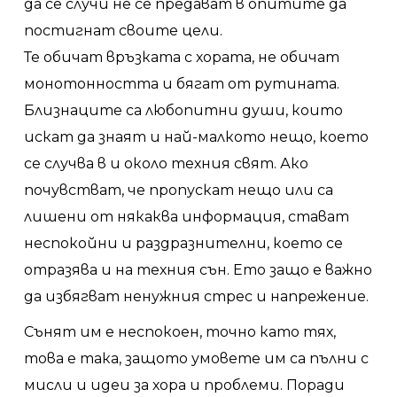
да се случи не се предават в опитите да
постигнат своите цели.
Те обичат връзката с хората, не обичат
монотонността и бягат от рутината.
Близнаците са любопитни души, които
искат да знаят и най-малкото нещо, което
се случва в и около техния свят. Ако
почувстват, че пропускат нещо или са
лишени от някаква информация, стават
неспокойни и раздразнителни, което се
отразява и на техния сън. Ето защо е важно
да избягват ненужния стрес и напрежение.
Сънят им е неспокоен, точно като тях,
това е така, защото умовете им са пълни с
мисли и идеи за хора и проблеми. Поради