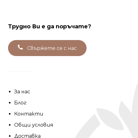
Трудно
Ви
е
да
поръчате?
С
в
ъ
р
ж
е
т
е
с
е
с
н
а
с
За нас
Блог
Контакти
Общи условия
Доставка