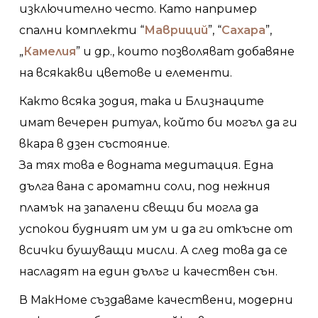
изключително често. Като например
спални комплекти “
Мавриций
”, “
Сахара
”,
„
Камелия
” и др., които позволяват добавяне
на всякакви цветове и елементи.
Както всяка зодия, така и Близнаците
имат вечерен ритуал, който би могъл да ги
вкара в дзен състояние.
За тях това е водната медитация. Една
дълга вана с ароматни соли, под нежния
пламък на запалени свещи би могла да
успокои будният им ум и да ги откъсне от
всички бушуващи мисли. А след това да се
насладят на един дълъг и качествен сън.
В МакHоме създаваме качествени, модерни