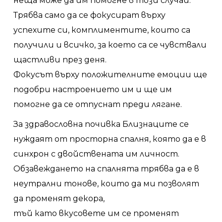
неща може да им помогне в този случай.
Трябва само да се фокусират върху
успехите си, комплиментите, които са
получили и всичко, за което са се чувствали
щастливи през деня.
Фокусът върху положителните емоции ще
подобри настроението им и ще им
помогне да се отпуснат преди лягане.
За здравословна почивка Близнаците се
нуждаят от просторна спалня, която да е в
синхрон с двойствената им личност.
Обзавеждането на спалнята трябва да е в
неутрални тонове, които да ми позволят
да променят декора,
тъй като вкусовете им се променят