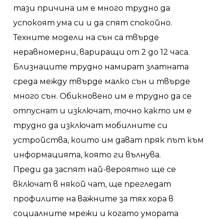
тази причина им е много трудно да
успокоят ума си и да спят спокойно.
Техните модели на сън са твърде
неравномерни, вариращи от 2 до 12 часа.
Близнаците трудно намират златната
среда между твърде малко сън и твърде
много сън. Обикновено им е трудно да се
отпуснат и изключат, точно както им е
трудно да изключат мобилните си
устройства, които им дават пряк път към
информацията, която ги вълнува.
Преди да заспят най-вероятно ще се
включат в някой чат, ще прегледат
профилите на важните за тях хора в
социалните мрежи и когато умората