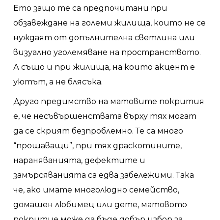
Ето защо те са предпочитани при
обзавеждане на големи жилища, които не се
нуждаят от допълнителна светлина или
визуално уголемяване на пространството.
А също и при жилища, на които акцент е
уютът, а не блясъка.
Друго предимство на матовите покрития
е, че несъвършенствата върху тях могат
да се скрият безпроблемно. Те са много
“прощаващи”, при тях драскотините,
нараняванията, дефектите и
замърсяванията са едва забележими. Така
че, ако имате многолюдно семейство,
домашен любимец или дете, матовото
покритие може да бъде добър избор за