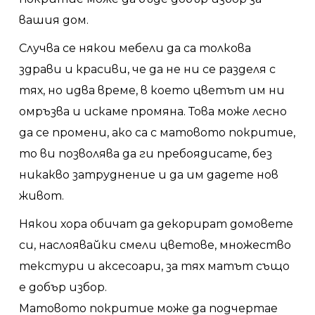
вашия дом.
Случва се някои мебели да са толкова
здрави и красиви, че да не ни се разделя с
тях, но идва време, в което цветът им ни
омръзва и искаме промяна. Това може лесно
да се промени, ако са с матовото покритие,
то ви позволява да ги пребоядисате, без
никакво затруднение и да им дадете нов
живот.
Някои хора обичат да декорират домовете
си, наслоявайки смели цветове, множество
текстури и аксесоари, за тях матът също
е добър избор.
Матовото покритие може да подчертае