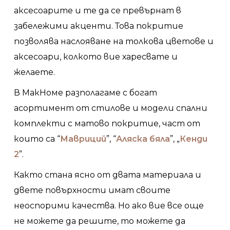
аксесоарите и те да се превърнат в
забележими акценти. Това покритие
позволява наслояване на толкова цветове и
аксесоари, колкото вие харесвате и
желаете.
В МакHоме разполагаме с богат
асортимент от стилове и модели спални
комплекти с матово покритие, част от
които са “
Мавриций
”, “
Аляска бяла
”, „
Кенди
2
”.
Както стана ясно от двата материала и
двете повърхности имат своите
неоспорими качества. Но ако вие все още
не можете да решите, то можете да