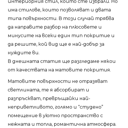
интериорния стил, който сте избрали. Но
има стилове, които позволяват и двата
типа повърхности. В този случай трябва
да направите разбор на плюсовете и
минусите на всеки един тип покритие и
да решите, кой вид ще е най-добър за
нуждите ви.
В днешната статия ще разгледаме някои
от качествата на матовите покрития.
Матовите повърхности не отразяват
светлината, те я абсорбират и
разпръскват, превръщайки най-
неприветливото, голямо и “студено”
помещение в уютно пространство с
нежната и топла, романтична атмосфера.