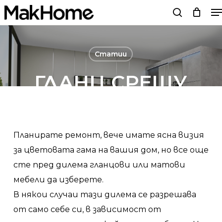
M
Skip
search
to
main
content
Статии
ГЛАНЦ СРЕЩУ
МАТ – ЧАСТ
ВТОРА МАТ
Планирате ремонт, вече имате ясна визия
за цветовата гама на вашия дом, но все още
By
Мебели MakHome
11/02/22
No Comments
сте пред дилема гланцови или матови
мебели да изберете.
В някои случаи тази дилема се разрешава
от само себе си, в зависимост от