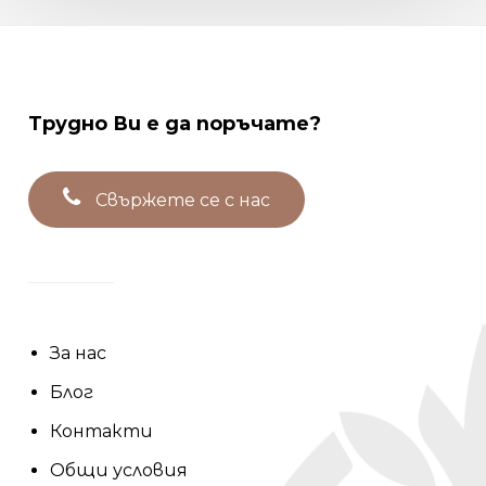
Трудно
Ви
е
да
поръчате?
С
в
ъ
р
ж
е
т
е
с
е
с
н
а
с
За нас
Блог
Контакти
Общи условия