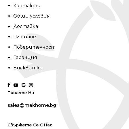
Контакти
Общи условия
Доставка
Плащане
Поверителност
Гаранция
Бисквитки
facebook
youtube
google-
instagram
Пишете Ни
plus
sales@makhome.bg
Свържете Се С Нас