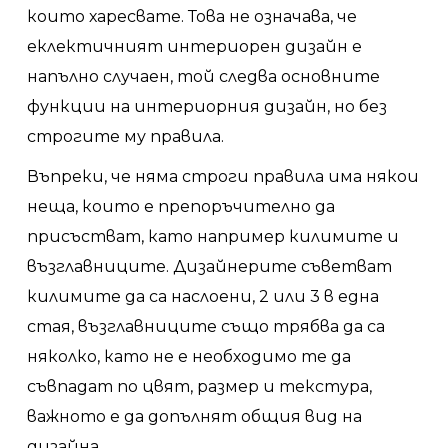
които харесвате. Това не означава, че
еклектичният интериорен дизайн е
напълно случаен, той следва основните
функции на интериорния дизайн, но без
строгите му правила.
Въпреки, че няма строги правила има някои
неща, които е препоръчително да
присъстват, като например килимите и
възглавниците. Дизайнерите съветват
килимите да са наслоени, 2 или 3 в една
стая, възглавниците също трябва да са
няколко, като не е необходимо те да
съвпадат по цвят, размер и текстура,
важното е да допълнят общия вид на
дизайна.