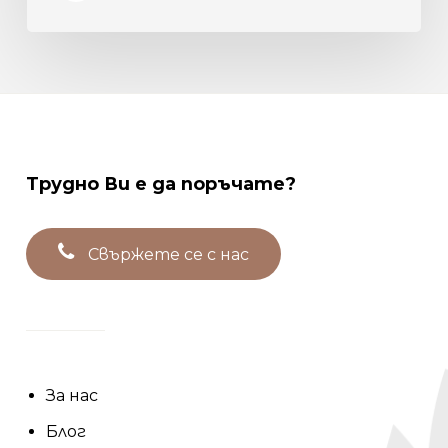
Трудно
Ви
е
да
поръчате?
С
в
ъ
р
ж
е
т
е
с
е
с
н
а
с
За нас
Блог