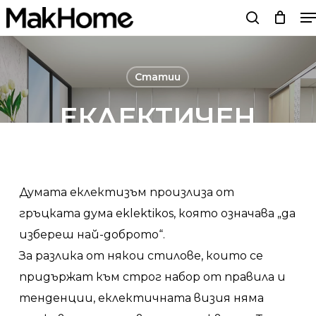
M
Skip
search
to
main
content
Статии
ЕКЛЕКТИЧЕН
ИНТЕРИОРЕН
ДИЗАЙН
Думата еклектизъм произлиза от
гръцката дума eklektikos, която означава „да
By
Мебели MakHome
07/01/22
No Comments
избереш най-доброто“.
За разлика от някои стилове, които се
придържат към строг набор от правила и
тенденции, еклектичната визия няма