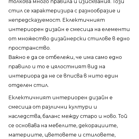
толкова много правила и изисквания. Този
стил се характеризира с разнообразие и
непредсказуемост. Еклектичният
интериорен дизайн е смесица на елементи
от множество дизайнерски стилове в едно
пространство.
Важно е да се отбележи, че има само едно
правило и то е цялостният вид на
интериора да не се вписва в нито един
отделен стил.
Еклектичният интериорен дизайн е
смесица от различни култури и
наследства, баланс между старо и ново. Той
се основава на мебелите, декорациите,
материите, цветовете и стиловете,