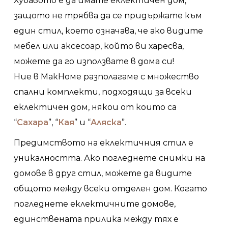
Хубавото е да имате еклектичен дом,
защото не трябва да се придържате към
един стил, което означава, че ако видите
мебел или аксесоар, който ви харесва,
можете да го използвате в дома си!
Ние в МакHоме разполагаме с множество
спални комплекти, подходящи за всеки
еклектичен дом, някои от които са
“
Сахара
”, “
Кая
” и “
Аляска
”.
Предимството на еклектичния стил е
уникалността. Ако погледнете снимки на
домове в друг стил, можете да видите
общото между всеки отделен дом. Когато
погледнете еклектичните домове,
единствената прилика между тях е