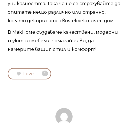
уникалността. Така че не се страхувайте да
опитате нещо различно или странно,
когато декорирате своя еклектичен дом.
В МакHоме създаваме качествени, модерни
и уютни мебели, помагайки ви, да
намерите вашия стил и комфорт!
Love
2