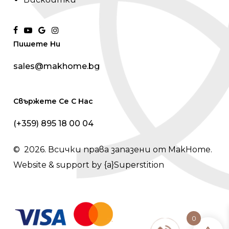
facebook
youtube
google-
instagram
Пишете Ни
plus
sales@makhome.bg
Свържете Се С Нас
(+359) 895 18 00 04
©
2026
. Всички права запазени от MakHome.
Website & support by
{a}Superstition
0