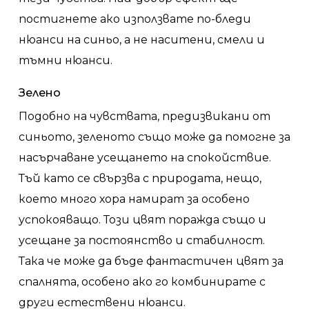
постигнете ако използвате по-бледи
нюанси на синьо, а не наситени, смели и
тъмни нюанси.
Зелено
Подобно на чувствата, предизвикани от
синьото, зеленото също може да помогне за
насърчаване усещането на спокойствие.
Тъй като се свързва с природата, нещо,
което много хора намират за особено
успокояващо. Този цвят поражда също и
усещане за постоянство и стабилност.
Така че може да бъде фантастичен цвят за
спалнята, особено ако го комбинирате с
други естествени нюанси.