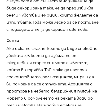
сигурност е от съществено значение да
бъде декорирана така, че да предизвиква
онези чувства и емоции, които желаете да
изпитвате. Това може лесно да се постигне
с подходящите за декорация цветове.
Синьо
Ако искате спалня, която да бъде спокойно
убежище, в което да избягате от
ежедневния стрес синьото е цветът,
който ви трябва. Той може да насърчи
спокойствието, релаксацията, мира и да
ви помогне да се отпуснете. Асоцията с
простора на небето, безгрижния плясък на
морето и ромоленето на реката води до
тези чувства. Най-добър ефект ще