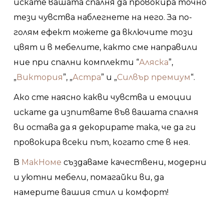
искате вашата спалня да провокира точно
тези чувства наблегнете на него. За по-
голям ефект можете да включите този
цвят и в мебелите, както сме направили
ние при спални комплекти “
Аляска
”,
„
Виктория
”, „
Астра
” и „
Силвър премиум
“.
Ако сте наясно какви чувства и емоции
искате да изпитвате във вашата спалня
ви остава да я декорирате така, че да ги
провокира всеки път, когато сте в нея.
В
МакHоме
създаваме качествени, модерни
и уютни мебели, помагайки ви, да
намерите вашия стил и комфорт!