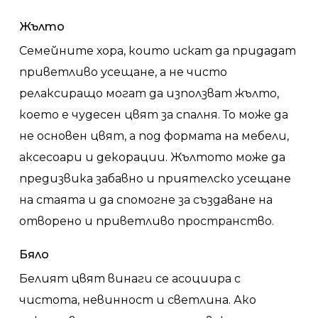
Жълто
Семейните хора, които искат да придадат
приветливо усещане, а не чисто
релаксиращо могат да използват жълто,
което е чудесен цвят за спалня. То може да
не основен цвят, а под формата на мебели,
аксесоари и декорации. Жълтото може да
предизвика забавно и приятелско усещане
на стаята и да спомогне за създаване на
отворено и приветливо пространство.
Бяло
Белият цвят винаги се асоциира с
чистота, невинност и светлина. Ако