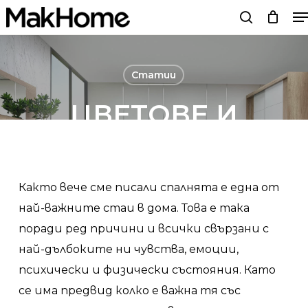
M
Skip
search
to
main
content
Статии
ЦВЕТОВЕ И
ЕМОЦИИ В
СПАЛНЯТА. ЧАСТ
Както вече сме писали спалнята е една от
ПЪРВА
най-важните стаи в дома. Това е така
поради ред причини и всички свързани с
By
Мебели MakHome
20/09/21
No Comments
най-дълбоките ни чувства, емоции,
психически и физически състояния. Като
се има предвид колко е важна тя със