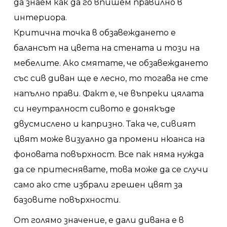
да знаем как да го впишем правилно в
интериора.
Критична точка в обзавеждането е
балансът на цвета на стената и този на
мебелите. Ако смятате, че обзавеждането
със сив диван ще е лесно, то тогава не сте
напълно прави. Факт е, че въпреки цялата
си неутралност сивото е донякъде
двусмислено и капризно. Така че, сивият
цвят може визуално да промени нюанса на
фоновата повърхност. Все пак няма нужда
да се притеснявате, това може да се случи
само ако сте избрали грешен цвят за
базовите повърхности.
От голямо значение, е дали дивана е в