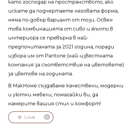
като господар на пространството, ако
искате да подчертаете неговата форма,
няма по-добър вариант от този. Освен
това комбинацията от сиво и жълто в
интериора се превърна в най-
предпочитаната за 2021 година, поради
избора им от Pantone (най-известната
компания за съответствие на цветовете)
за цветове на годината.
В МакHоме създаваме качествени, модерни
и уютни мебели, помагайки ви, да
намерите вашия стил и комфорт!
Love
4