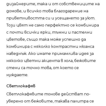
дизайнерите, така и от собствениците на
домове, и всичко това благодарение на
приветливостта си и усещането за уют.
Този цвят не само перфектно се комбинира
с почти всички ярки, тъмни и пастелни
цветове, също така може успешно да
комбинира с няколко контрастни нюанса
наведнъж. Ако имате примамлива идея за
няколко цветни акцента в хола, бежовите
стени са точно това, от което се
нуждаете.
Светлокафяв
Светлокафявите тонове действат по-
уверено от бежовите, такава палитра се