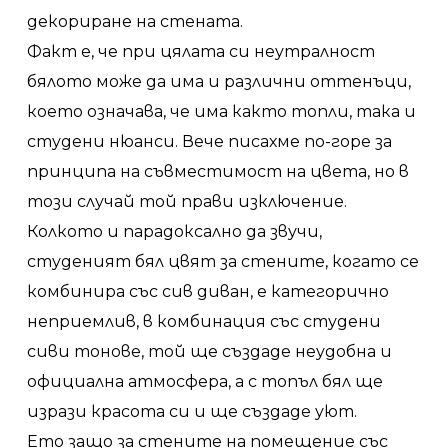
декориране на стената.
Факт е, че при цялата си неутралност
бялото може да има и различни оттенъци,
което означава, че има както топли, така и
студени нюанси. Вече писахме по-горе за
принципа на съвместимост на цвета, но в
този случай той прави изключение.
Колкото и парадоксално да звучи,
студеният бял цвят за стените, когато се
комбинира със сив диван, е категорично
неприемлив, в комбинация със студени
сиви тонове, той ще създаде неудобна и
официална атмосфера, а с топъл бял ще
изрази красота си и ще създаде уют.
Ето защо за стените на помещение със