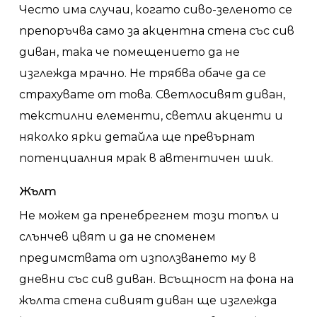
Често има случаи, когато сиво-зеленото се
препоръчва само за акцентна стена със сив
диван, така че помещението да не
изглежда мрачно. Не трябва обаче да се
страхувате от това. Светлосивят диван,
текстилни елементи, светли акценти и
няколко ярки детайла ще превърнат
потенциалния мрак в автентичен шик.
Жълт
Не можем да пренебрегнем този топъл и
слънчев цвят и да не споменем
предимствата от използването му в
дневни със сив диван. Всъщност на фона на
жълта стена сивият диван ще изглежда