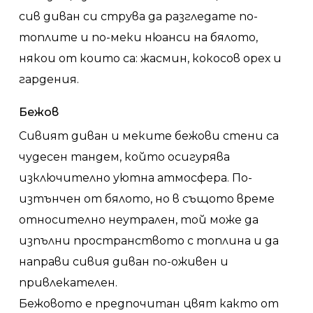
сив диван си струва да разгледате по-
топлите и по-меки нюанси на бялото,
някои от които са: жасмин, кокосов орех и
гардения.
Бежов
Сивият диван и меките бежови стени са
чудесен тандем, който осигурява
изключително уютна атмосфера. По-
изтънчен от бялото, но в същото време
относително неутрален, той може да
изпълни пространството с топлина и да
направи сивия диван по-оживен и
привлекателен.
Бежовото е предпочитан цвят както от