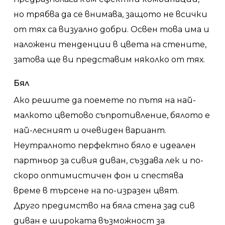
но трябва да се внимава, защото не всички
от тях са визуално добри. Освен това има и
наложени тенденции в цвета на стените,
затова ще ви представим няколко от тях.
Бял
Ако решите да поемете по пътя на най-
малкото цветово съпротивление, бялото е
най-лесният и очевиден вариант.
Неутралното перфектно бяло е идеален
партньор за сивия диван, създава лек и по-
скоро оптимистичен фон и спестява
време в търсене на по-изразен цвят.
Друго предимство на бяла стена зад сив
диван е широката възможност за