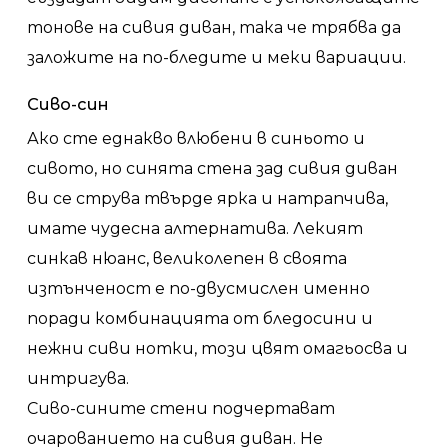
тонове на сивия диван, така че трябва да
заложите на по-бледите и меки вариации.
Сиво-син
Ако сте еднакво влюбени в синьото и
сивото, но синята стена зад сивия диван
ви се струва твърде ярка и натрапчива,
имате чудесна алтернатива. Лекият
синкав нюанс, великолепен в своята
изтънченост е по-двусмислен именно
поради комбинацията от бледосини и
нежни сиви нотки, този цвят омагьосва и
интригува.
Сиво-сините стени подчертават
очарованието на сивия диван. Не