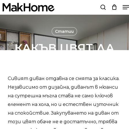
M
Skip
search
to
main
content
Статии
КАКЪВ ЦВЯТ ДА
БОЯДИСАМЕ
СТЕНИТЕ, АКО
Сивият диван отдавна се смята за класика.
ИМАМЕ СИВ
Независимо от дизайна, диванът в нюанси
ДИВАН?
на сутрешна мъгла става не само ключов
елемент на хола, но и естествен източник
на спокойствие. Закупуването на диван от
By
Мебели MakHome
28/06/21
No Comments
този цвят обаче не е достатъчно, трябва