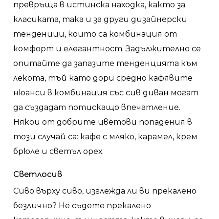
превръща в истинска находка, както за
класиката, така и за други дизайнерски
тенденции, които са комбинация от
комфорт и елегантност. Задължително се
опитайте да запазите тенденцията към
лекота, тъй като дори средно кафявите
нюанси в комбинация със сив диван могат
да създадат потискащо впечатление.
Някои от добрите цветови попадения в
този случай са: кафе с мляко, карамел, крем
брюле и светъл орех.
Светлосив
Сиво върху сиво, изглежда ли ви прекалено
безлично? Не съдете прекалено