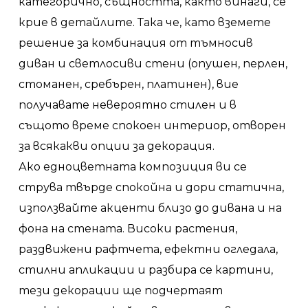
категорично, същността, както винаги, се
крие в детайлите. Така че, като вземете
решение за комбинация от тъмносив
диван и светлосиви стени (опушен, перлен,
стоманен, сребърен, платинен), вие
получавате невероятно стилен и в
същото време спокоен интериор, отворен
за всякакви опции за декорация.
Ако едноцветната композиция ви се
струва твърде спокойна и дори статична,
използвайте акценти близо до дивана и на
фона на стената. Високи растения,
раздвижени рафтчета, ефектни огледала,
стилни апликации и разбира се картини,
тези декорации ще подчертаят