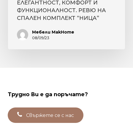
ЕЛЕГАНТНОСТ, КОМФОРТ И
ФУНКЦИОНАЛНОСТ. РЕВЮ НА
СПАЛЕН КОМПЛЕКТ “НИЦА”
Мебели MakHome
08/09/23
Трудно
Ви
е
да
поръчате?
С
в
ъ
р
ж
е
т
е
с
е
с
н
а
с