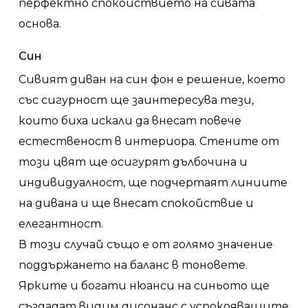
перфектно спокойствието на сивата
основа.
Син
Сивият диван на син фон е решение, което
със сигурност ще заинтересува тези,
които биха искали да внесат повече
естественост в интериора. Стените от
този цвят ще осигурят дълбочина и
индивидуалност, ще подчертаят линиите
на дивана и ще внесат спокойствие и
елегантност.
В този случай също е от голямо значение
поддържането на баланс в тоновете.
Ярките и богати нюанси на синьото ще
създадат видим дисонанс с успокояващите