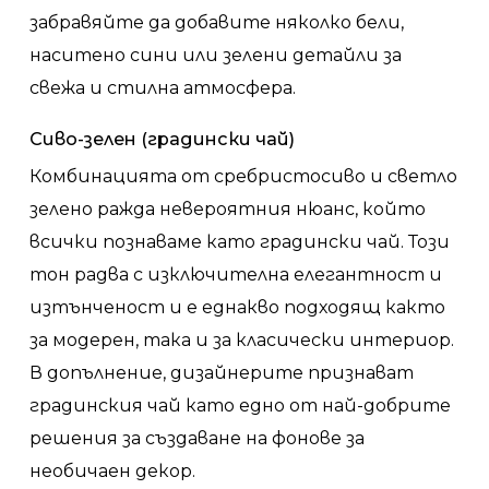
забравяйте да добавите няколко бели,
наситено сини или зелени детайли за
свежа и стилна атмосфера.
Сиво-зелен (градински чай)
Комбинацията от сребристосиво и светло
зелено ражда невероятния нюанс, който
всички познаваме като градински чай. Този
тон радва с изключителна елегантност и
изтънченост и е еднакво подходящ както
за модерен, така и за класически интериор.
В допълнение, дизайнерите признават
градинския чай като едно от най-добрите
решения за създаване на фонове за
необичаен декор.