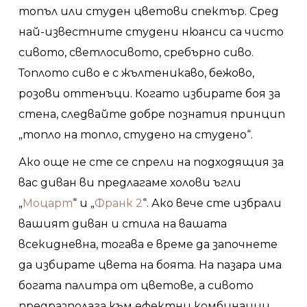
топъл или студен цветови спектър. Сред
най-известните студени нюанси са чисто
сивото, светлосивото, сребърно сиво.
Топлото сиво е с жълтеникаво, бежово,
розови оттенъци. Когато избирате боя за
стена, следвайте добре познатия принцип
„топло на топло, студено на студено“.
Ако още не сте се спрели на подходящия за
вас диван ви предлагаме холови ъгли
„
Моцарт
“ и „
Франк 2
“. Ако вече сте избрали
вашият диван и стила на вашата
всекидневна, тогава е време да започнете
да избирате цвета на боята. На пазара има
богата палитра от цветове, а сивото
предразполага към ефектни комбинации,