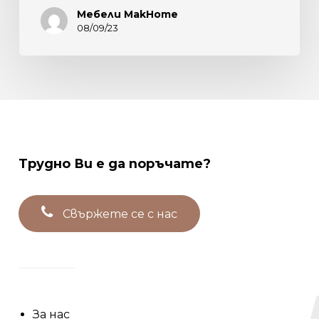
Мебели MakHome
08/09/23
Трудно
Ви
е
да
поръчате?
С
в
ъ
р
ж
е
т
е
с
е
с
н
а
с
За нас