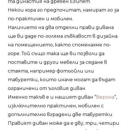
та династия на древен Египет.
Някои хора го предпочитат, намират го за
по-практичен и мобилен.
Наличието на два отделни прави дивана
ще ви даде по-голяма гъвкавост в дизайна
на помещението, както споменахме по-
горе. Той също така ще ви позволи да
поставите и други мебели за сядане в
стаята, например фотьойли или
табуретки, които иначе могат да бъдат
ограничени от ъгловия диван.
Именно такъв е и нашият диван “
Верона
”,
изключително практичен, мобилен с
допълнително вградени две табуретки.
Правият диван може да е дву, три, четири