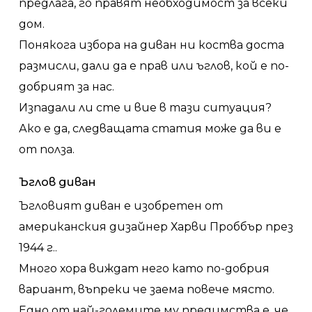
предлага, го правят необходимост за всеки
дом.
Понякога избора на диван ни коства доста
размисли, дали да е прав или ъглов, кой е по-
добрият за нас.
Изпадали ли сте и вие в тази ситуация?
Ако е да, следващата статия може да ви е
от полза.
Ъглов диван
Ъгловият диван е изобретен от
американския дизайнер Харви Проббър през
1944 г..
Много хора виждат него като по-добрия
вариант, въпреки че заема повече място.
Едно от най-големите му предимства е, че