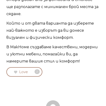
ще разполагате с минимален брой места за
сядане.
Който и от двата варианта да изберете
най-важното е изборът да ви донесе
визуален и физически комфорт.
В МакHоме създаваме качествени, модерни
и уютни мебели, помагайки ви, да
намерите вашия стил и комфорт!
Love
2