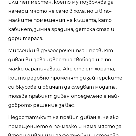
или петместен, което му позволява да
намери място не само в хола, но и в по-
малките помещения на къщата, като
кабинет, зимна градина, детска стая и
дори тераса.
Мислейки в дългосрочен план правият
диван ви дава известна свобода и е по-
малко ограничаващ. Ако сте от хората,
които редовно променят дизайнерските
си вкусове и обичат да следват модата,
тогава правият диван определено е най-
доброто решение за вас.
Недостатъкът на правия диван е, че ако
помещението е по-малко и няма място за
втори диван или за фотьойли и столове