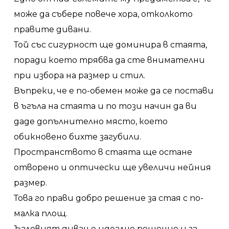
може да събере повече хора, отколкото
правите дивани.
Той със сигурност ще доминира в стаята,
поради което трябва да сте внимателни
при избора на размер и стил.
Въпреки, че е по-обемен може да се постави
в ъгъла на стаята и по този начин да ви
даде допълнително място, което
обикновено бихте загубили.
Пространството в стаята ще остане
отворено и оптически ще увеличи нейния
размер.
Това го прави добро решение за стая с по-
малка площ.
Ъгловият диван е идеално решение и за