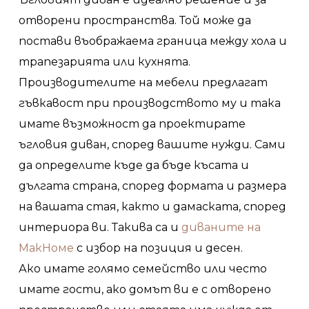
отворени пространства. Той може да
постави въображаема граница между хола и
трапезарията или кухнята.
Производителите на мебели предлагат
гъвкавост при производството му и така
имате възможност да проектирате
ъгловия диван, според вашите нужди. Сами
да определите къде да бъде късата и
дългата страна, според формата и размера
на вашата стая, както и дамаската, според
интериора ви. Такива са и
диваните на
МакHоме
с избор на позиция и десен.
Ако имате голямо семейство или често
имате гости, ако домът ви е с отворено