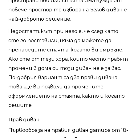
пространство или стаята има нужда от
повече простор то избора на ъглов диван е
най-доброто решение.
Недостатъкът при него е, че след като
сте го поставили, няма да можете да
пренаредите стаята, когато ви омръзне.
Ако сте от тези хора, които често правят
промени в дома си този диван не е за вас.
По-добрия вариант са два прави дивана,
това ще ви позволи да промените
оформлението на стаята, както и когато
решите.
Прав диван
Първообраза на правия диван датира от 18-