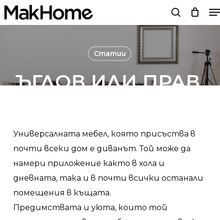
M
Skip
search
to
main
content
Статии
ЪГЛОВ ИЛИ ПРАВ,
КОЙ ДИВАН ДА
ИЗБЕРЕМ?
Универсалната мебел, която присъства в
почти всеки дом е диванът. Той може да
By
Мебели MakHome
23/04/21
No Comments
намери приложение както в хола и
дневната, така и в почти всички останали
помещения в къщата.
Предимствата и уюта, които той