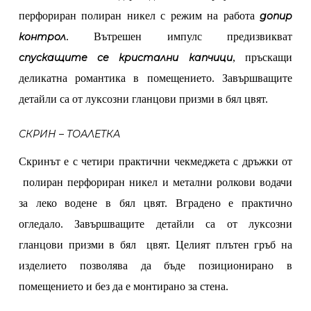
перфориран полиран никел с режим на работа
допир
контрол
. Вътрешен импулс предизвикват
спускащите се кристални капчици
, пръскащи
деликатна романтика в помещението. Завършващите
детайли са от луксозни гланцови призми в бял цвят.
СКРИН – ТОАЛЕТКА
Скринът е с четири практични чекмеджета с дръжки от
полиран перфориран никел и метални ролкови водачи
за леко водене в бял цвят. Вградено е практично
огледало. Завършващите детайли са от луксозни
гланцови призми в бял цвят. Целият плътен гръб на
изделието позволява да бъде позиционирано в
помещението и без да е монтирано за стена.