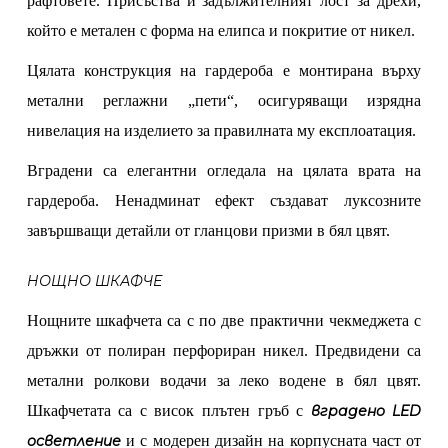
рафтовете. Присъства и задължителният лост за дрехи,
който е метален с форма на елипса и покритие от никел.
Цялата конструкция на гардероба е монтирана върху
метални реглажни „пети“, осигуряващи изрядна
нивелация на изделието за правилната му експлоатация.
Вградени са елегантни огледала на цялата врата на
гардероба. Ненадминат ефект създават луксозните
завършващи детайли от гланцови призми в бял цвят.
НОЩНО ШКАФЧЕ
Нощните шкафчета са с по две практични чекмеджета с
дръжки от полиран перфориран никел. Предвидени са
метални ролкови водачи за леко водене в бял цвят.
Шкафчетата са с висок плътен гръб с
вградено LED
осветление
и с модерен дизайн на корпусната част от