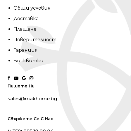
Общи условия
Доставка
Плащане
Поверителност
Гаранция
Бисквитки
facebook
youtube
google-
instagram
Пишете Ни
plus
sales@makhome.bg
Свържете Се С Нас