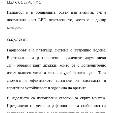
LED ОСВЕТЛЕНИЕ
Изящност и в усещанията, освен във визията, тук е
постигната чрез LED осветлението, което е с
допир
контрол.
ГАРДЕРОБ
Гардеробът е с плъзгаща система с вътрешно водене.
Вертикално са разположени вградените алуминиеви
„П“- образни кант дръжки, които се с допълнително
излят външен улей за лесно и удобно захващане. Това
спомага и ефективното плъзгане на системата и
гарантира устойчивост и здравина на вратите.
В изделието са използвани сглобки за скрит монтаж.
Предвидени са метални рафтоносачи за стабилност на