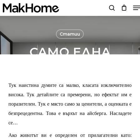
M
Skip
search
to
main
content
Статии
САМО ЕДНА
ДУМА – ИЗЯЩЕН!
РЕВЮ НА СПАЛЕН
Тук наистина думите са малко, класата изключително
КОМПЛЕКТ
висока. Тук детайлите са премерени, но ефектът им е
„СИЛВЪР
поразителен. Тук е място само за ценители, а оценката е
безпрецедентна. Това е върхът на айсберга. Насладете
ИМПЕРИАЛ“
се…
Ако животът ви е определен от прилагателни като:
By
Мебели MakHome
27/11/20
No Comments