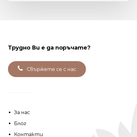
Трудно
Ви
е
да
поръчате?
С
в
ъ
р
ж
е
т
е
с
е
с
н
а
с
За нас
Блог
Контакти