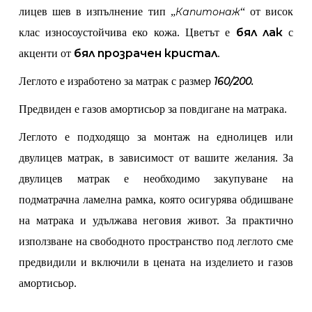
лицев шев в изпълнение тип „
Капитонаж
“ от висок
бял лак
клас износоустойчива еко кожа. Цветът е
с
бял прозрачен кристал
акценти от
.
Леглото е изработено за матрак с размер
160/200.
Предвиден е газов амортисьор за повдигане на матрака.
Леглото е подходящо за монтаж на еднолицев или
двулицев матрак, в зависимост от вашите желания. За
двулицев матрак е необходимо закупуване на
подматрачна ламелна рамка, която осигурява обдишване
на матрака и удължава неговия живот. За практично
използване на свободното пространство под леглото сме
предвидили и включили в цената на изделието и газов
амортисьор.