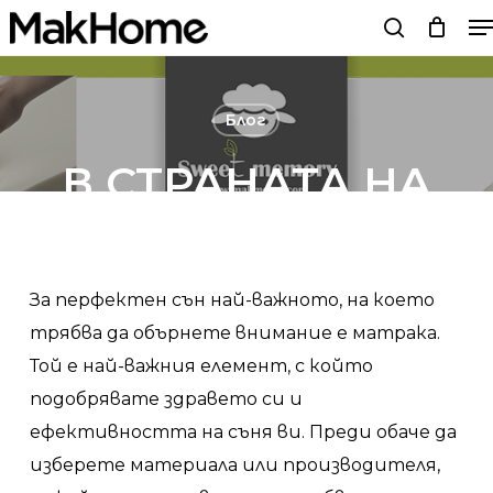
M
Skip
search
to
main
content
Блог
В СТРАНАТА НА
СЪНИЩАТА.
ПРЕДИМСТВА НА
За перфектен сън най-важното, на което
ДВУЛИЦЕВИЯ
трябва да обърнете внимание е матрака.
МАТРАК И РЕВЮ
Той е най-важния елемент, с който
подобрявате здравето си и
НА ДВУЛИЦЕВ
ефективността на съня ви. Преди обаче да
МАТРАК SWEET
изберете материала или производителя,