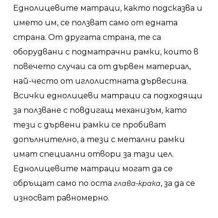
Еднолицевите матраци, както подсказва и
името им, се ползват само от едната
страна. От другата страна, те са
оборудвани с подматрачни рамки, които в
повечето случаи са от дървен материал,
най-често от иглолистната дървесина.
Всички еднолицеви матраци са подходящи
за ползване с повдигащ механизъм, като
тези с дървени рамки се пробиват
допълнително, а тези с метални рамки
имат специални отвори за тази цел.
Еднолицевите матраци могат да се
обръщат само по оста
, за да се
глава-крака
износват равномерно.