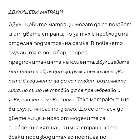
ДВУЛИЦЕВИ МАТРАЦИ
Двулицевите матраци могат да се ползват
и от двете страни, но за тях е необходима
отделна подматрачна рамка. В повечето
случаи, тя е по избор, според
предпочитанията на клиента.
Двулицевите
матраци се обръщат задължително поне два
пъти в годината, за да се ползват различните
лица, но също не трябва да се пренебрегва и
Така матракът ще
завъртането глава-крака.
ви служи много по-дълго. Що се отнася до
двете лица, много от моделите са
снабдени с лятна и зимна страна, като
всеки производител го постига по