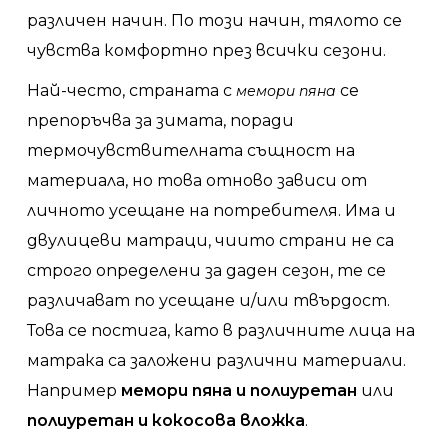
различен начин. По този начин, тялото се
чувства комфортно през всички сезони.
Най-често, страната с
се
мемори пяна
препоръчва за зимата, поради
термочувствителната същност на
материала, но това отново зависи от
личното усещане на потребителя. Има и
двулицеви матраци, чиито страни не са
строго определени за даден сезон, те се
различават по усещане и/или твърдост.
Това се постига, като в различните лица на
матрака са заложени различни материали.
Например
мемори пяна и полиуретан
или
полиуретан и кокосова вложка
.