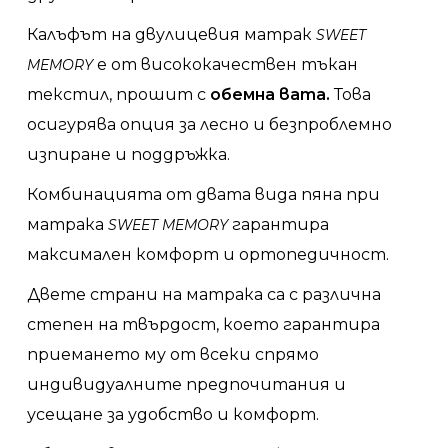
Калъфът на двулицевия матрак
SWEET
е от висококачествен тъкан
MEMORY
текстил, прошит с
обемна вата.
Това
осигурява опция за лесно и безпроблемно
изпиране и поддръжка.
Комбинацията от двата вида пяна при
матрака
гарантира
SWEET MEMORY
максимален комфорт и ортопедичност.
Двете страни на матрака са с различна
степен на твърдост, което гарантира
приемането му от всеки спрямо
индивидуалните предпочитания и
усещане за удобство и комфорт.