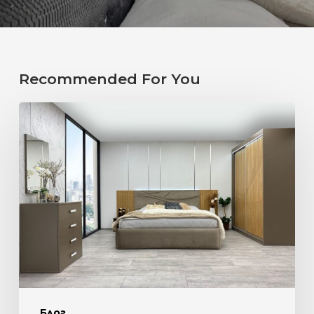
Recommended For You
ПРИ
БОГОВЕТЕ…
С
МАЛКО
ПЛЮШ
И
ЕДНО
ЛАТЕ…
РЕВЮ
НА
Блог