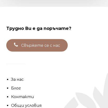
Трудно
Ви
е
да
поръчате?
С
в
ъ
р
ж
е
т
е
с
е
с
н
а
с
За нас
Блог
Контакти
Общи условия