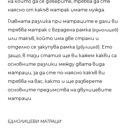
на който да се доверите, трябва да сте
MEMORY НА
наясно от какъв матрак имате нужда.
MAKHOME
Главната разлика при матраците е дали ви
трябва матрак с вградена рамка (
)
еднолицев
By
Мебели MakHome
10/08/20
No Comments
или такъв, който има две страни и
отделно се закупува рамка (
). Ето
двулицев
защо, в тази статия ще ви кажем какви са
основните разлики между двата вида
матраци, за да сте по-наясно какъв ви
трябва на вас, както и ще разберете
основните предимства на двулицевите
матраци.
ЕДНОЛИЦЕВИ МАТРАЦИ