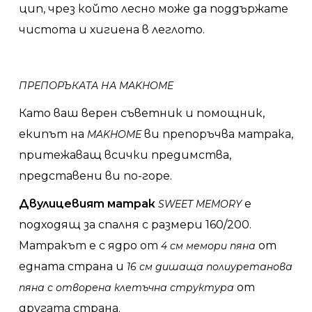
цип, чрез който лесно може да поддържате
чистота и хигиена в леглото.
ПРЕПОРЪКАТА НА
MAKHOME
Като ваш верен съветник и помощник,
екипът на
ви препоръчва матрака,
MAKHOME
притежаващ всички предимства,
представени ви по-горе.
Двулицевият матрак
е
SWEET MEMORY
подходящ за спалня с размери 160/200.
Матракът е с ядро от
от
4 см мемори пяна
едната страна и
16 см дишаща полиуретанова
от
пяна с отворена клетъчна структура
другата страна.