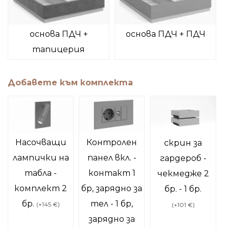
основа ПДЧ +
основа ПДЧ + ПДЧ
тапицерия
Добавете към комплекта
Насочващи
Контролен
скрин за
лампички на
панел вкл. -
гардероб -
табла -
контакт 1
чекмедже 2
комплект 2
бр, зарядно за
бр. - 1 бр.
бр.
тел - 1 бр,
(
+145 €
)
(
+101 €
)
зарядно за