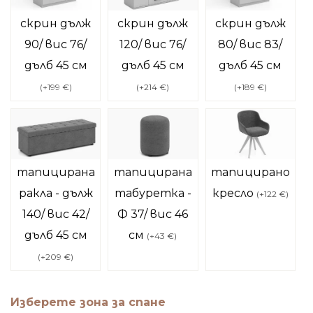
скрин дълж
скрин дълж
скрин дълж
90/ вис 76/
120/ вис 76/
80/ вис 83/
дълб 45 см
дълб 45 см
дълб 45 см
(
+199 €
)
(
+214 €
)
(
+189 €
)
тапицирана
тапицирана
тапицирано
ракла - дълж
табуретка -
кресло
(
+122 €
)
140/ вис 42/
Ф 37/ вис 46
дълб 45 см
см
(
+43 €
)
(
+209 €
)
Изберете зона за спане