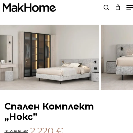
M
Skip
search
to
main
content
Спален Комплект
„Нокс”
Original
Текущата
2,220
€
3,466
€