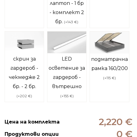
лаптоп - 1 бр
- комплект 2
бр.
(
+143 €
)
скрин за
LED
подматрачна
гардероб -
осветение за
рамка 160/200
чекмедже 2
гардероб -
(
+115 €
)
бр. - 2 бр.
вътрешно
(
+202 €
)
(
+155 €
)
2,220 €
Цена на комплекта
0 €
Продуктови опции