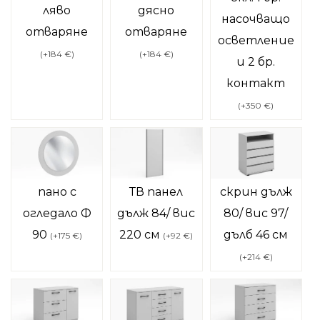
ляво
дясно
насочващо
отваряне
отваряне
осветление
(
+184 €
)
(
+184 €
)
и 2 бр.
контакт
(
+350 €
)
пано с
ТВ панел
скрин дълж
огледало Ф
дълж 84/ вис
80/ вис 97/
90
220 см
дълб 46 см
(
+175 €
)
(
+92 €
)
(
+214 €
)