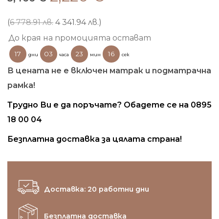
price
цена
was:
е:
(
6 778.91 лв.
4 341.94 лв.
)
3,466 €.
2,220 €.
До края на промоцията остават
17
03
23
15
дни
часа
мин
сек
В цената не е включен матрак и подматрачна
рамка!
Трудно Ви е да поръчате? Обадете се на 0895
18 00 04
Безплатна доставка за цялата страна!
Доставка: 20 работни дни
Безплатна доставка