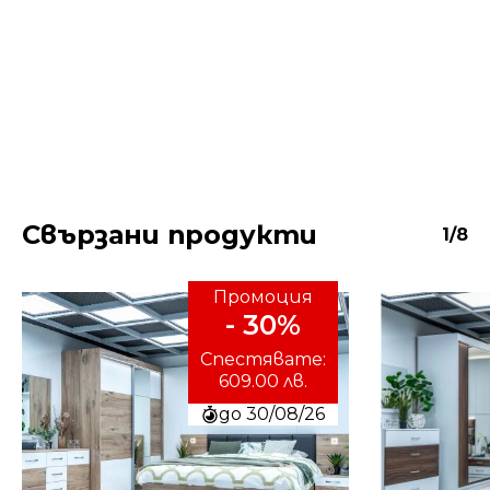
Свързани продукти
1/8
Промоция
- 30%
Спестявате:
609.00 лв.
до 30/08/26