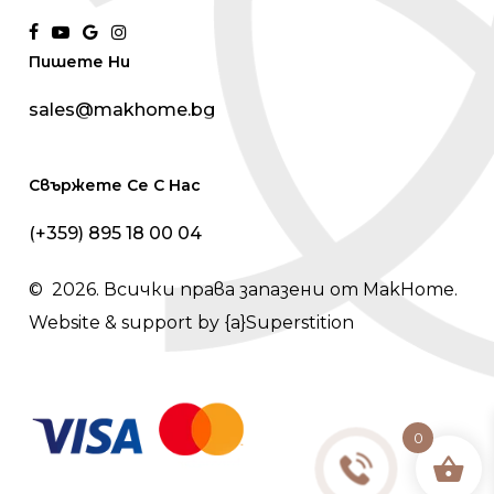
facebook
youtube
google-
instagram
Пишете Ни
plus
sales@makhome.bg
Свържете Се С Нас
(+359) 895 18 00 04
©
2026
. Всички права запазени от MakHome.
Website & support by
{a}Superstition
0