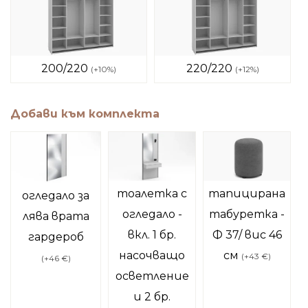
200/220
220/220
(
+10%
)
(
+12%
)
Добави към комплекта
тоалетка с
тапицирана
огледало за
огледало -
табуретка -
лява врата
вкл. 1 бр.
Ф 37/ вис 46
гардероб
насочващо
см
(
+43 €
)
(
+46 €
)
осветление
и 2 бр.