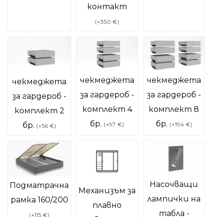
контакт
(
+350 €
)
чекмеджета
чекмеджета
чекмеджета
за гардероб -
за гардероб -
за гардероб -
комплект 4
комплект 8
комплект 2
бр.
бр.
бр.
(
+97 €
)
(
+194 €
)
(
+56 €
)
Насочващи
Подматрачна
Механизъм за
лампички на
рамка 160/200
плавно
табла -
(
+115 €
)