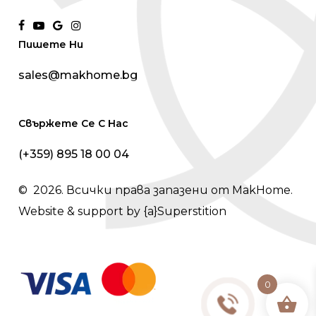
facebook
youtube
google-
instagram
Пишете Ни
plus
sales@makhome.bg
Свържете Се С Нас
(+359) 895 18 00 04
©
2026
. Всички права запазени от MakHome.
Website & support by
{a}Superstition
0