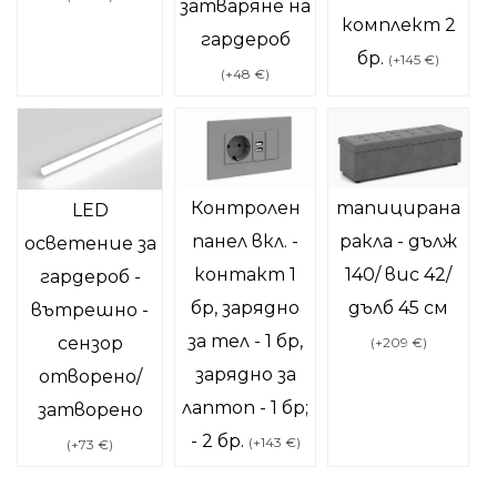
затваряне на
комплект 2
гардероб
бр.
(
+145 €
)
(
+48 €
)
Контролен
тапицирана
LED
панел вкл. -
ракла - дълж
осветение за
контакт 1
140/ вис 42/
гардероб -
бр, зарядно
дълб 45 см
вътрешно -
за тел - 1 бр,
сензор
(
+209 €
)
зарядно за
отворено/
лаптоп - 1 бр;
затворено
- 2 бр.
(
+143 €
)
(
+73 €
)