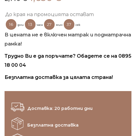
price
цена
was:
е:
До края на промоцията остават
2,140 €.
1,636 €.
16
13
27
36
дни
часа
мин
сек
В цената не е включен матрак и подматрачна
рамка!
Трудно Ви е да поръчате? Обадете се на 0895
18 00 04
Безплатна доставка за цялата страна!
Доставка: 20 работни дни
Безплатна доставка