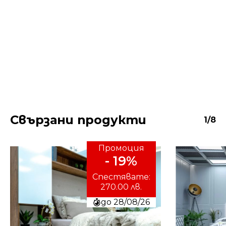
Свързани продукти
1/8
Промоция
- 19%
Спестявате:
270.00 лв.
до 28/08/26