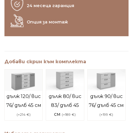
24 месеца гаранция
Опция за монтаж
Добави скрин към комплекта
дълж 120/ вис
дълж 80/ вис
дълж 90/ вис
76/ дълб 45 см
83/ дълб 45
76/ дълб 45 см
см
(
+214 €
)
(
+189 €
)
(
+199 €
)