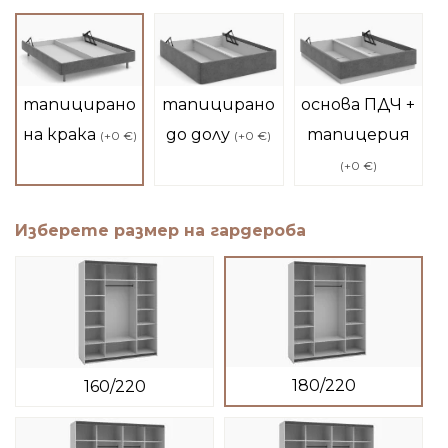
тапицирано
тапицирано
основа ПДЧ +
на крака
до долу
тапицерия
(
+0 €
)
(
+0 €
)
(
+0 €
)
Изберете размер на гардероба
180/220
160/220