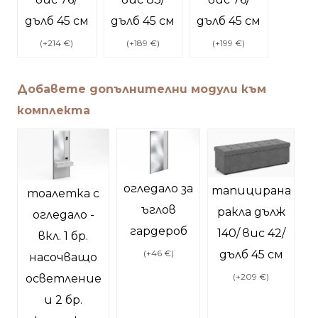
дълб 45 см
дълб 45 см
дълб 45 см
(
+214 €
)
(
+189 €
)
(
+199 €
)
Добавете допълнителни модули към
комплекта
огледало за
тапицирана
тоалетка с
ъглов
ракла дълж
огледало -
гардероб
140/ вис 42/
вкл. 1 бр.
дълб 45 см
(
+46 €
)
насочващо
(
+209 €
)
осветление
и 2 бр.