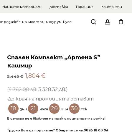
Нашите материали
Доставка
Гаранция
Контакти
search
account
зпродажба на мостри шоурум Русе
Спален Комплект „Артена S”
Кашмир
Original
Текущата
1,804
€
2,445
€
price
цена
was:
е:
(
4 782.00 лв.
3 528.32 лв.
)
2,445 €.
1,804 €.
До края на промоцията остават
18
21
20
28
дни
часа
мин
сек
В цената не е включен матрак и подматрачна рамка!
Трудно Ви е да поръчате? Обадете се на 0895 18 00 04