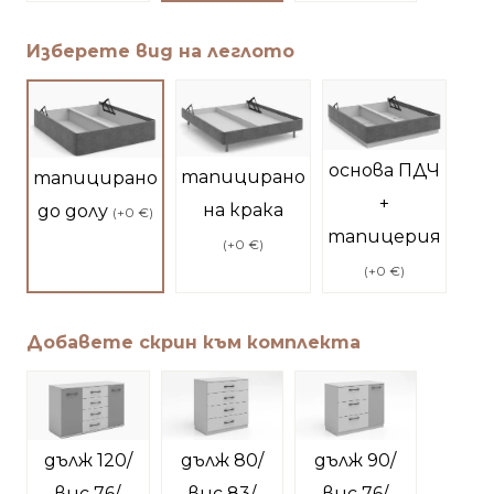
Изберете вид на леглото
основа ПДЧ
тапицирано
тапицирано
+
на крака
до долу
(
+0 €
)
тапицерия
(
+0 €
)
(
+0 €
)
Добавете скрин към комплекта
дълж 120/
дълж 80/
дълж 90/
вис 76/
вис 83/
вис 76/