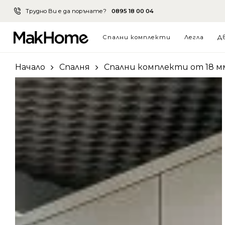
Skip
Трудно Ви е да поръчате?
0895 18 00 04
to
main
Спални комплекти
Легла
Д
content
Начало
Спалня
Спални комплекти от 18 м
Hit enter to search or ESC to close