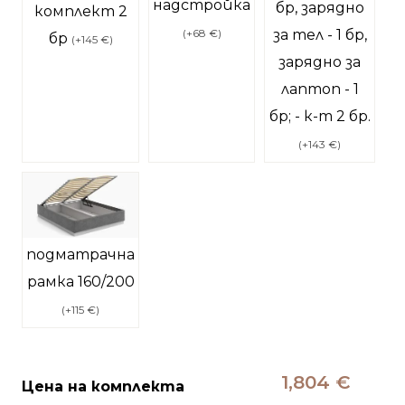
надстройка
бр, зарядно
комплект 2
за тел - 1 бр,
(
+68 €
)
бр
(
+145 €
)
зарядно за
лаптоп - 1
бр; - к-т 2 бр.
(
+143 €
)
подматрачна
рамка 160/200
(
+115 €
)
1,804 €
Цена на комплекта