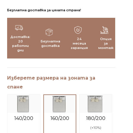
Безплатна доставка за цялата страна!
Доставка:
24
Опция
20
Безплатна
месеца
за
работни
доставка
гаранция
монтаж
дни
Изберете размера на зоната за
спане
160/200
140/200
180/200
(
+10%
)