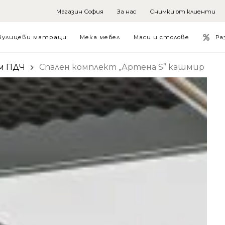
Магазин София
За нас
Снимки от клиенти
Ра
вулицеви матраци
Мека мебел
Маси и столове
м ПДЧ
Спален комплект „Артена S” кашмир