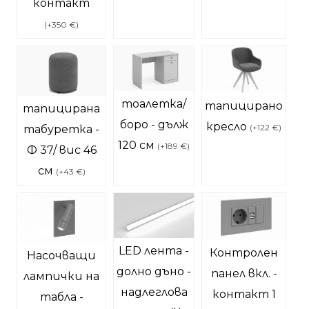
контакт
(
+350 €
)
тоалетка/
тапицирано
тапицирана
боро - дълж
кресло
(
+122 €
)
табуретка -
120 см
(
+189 €
)
Ф 37/ вис 46
см
(
+43 €
)
LED лента -
Контролен
Насочващи
долно дъно -
панел вкл. -
лампички на
надлеглова
контакт 1
табла -