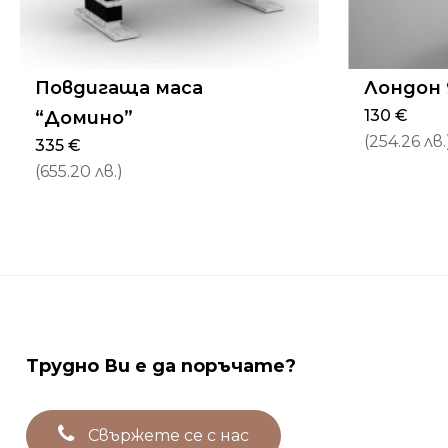
Повдигаща маса
Лондон 
130
€
“Домино”
(254.26 лв.
335
€
(655.20 лв.)
Трудно
Ви
е
да
поръчате?
С
в
ъ
р
ж
е
т
е
с
е
с
н
а
с