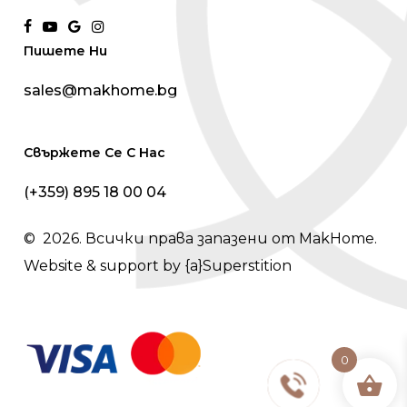
facebook
youtube
google-
instagram
Пишете Ни
plus
sales@makhome.bg
Свържете Се С Нас
(+359) 895 18 00 04
©
2026
. Всички права запазени от MakHome.
Website & support by
{a}Superstition
0