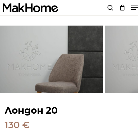
M
Skip
search
to
main
content
Лондон 20
130
€