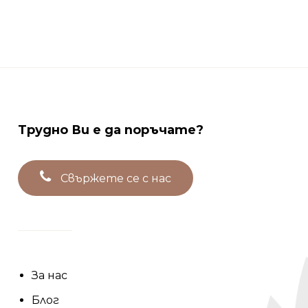
Трудно
Ви
е
да
поръчате?
С
в
ъ
р
ж
е
т
е
с
е
с
н
а
с
За нас
Блог