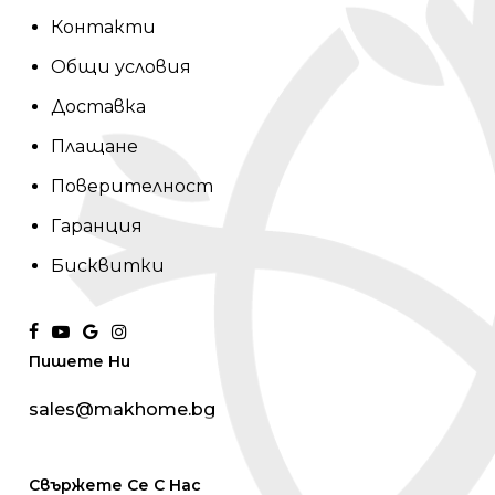
Контакти
Общи условия
Доставка
Плащане
Поверителност
Гаранция
Бисквитки
facebook
youtube
google-
instagram
Пишете Ни
plus
sales@makhome.bg
Свържете Се С Нас